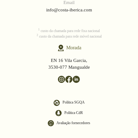
Email
info@costa-iberica.com
1
custo da chamada para rede fixa nacional
2
custo da chamada para rede móvel nacional
Morada
EN 16 Vila Garcia,
3530-077 Mangualde
Política SGQA
Política CdR
Avaliação fornecedores