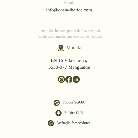
Email
info@costa-iberica.com
1
custo da chamada para rede fixa nacional
2
custo da chamada para rede móvel nacional
Morada
EN 16 Vila Garcia,
3530-077 Mangualde
Política SGQA
Política CdR
Avaliação fornecedores